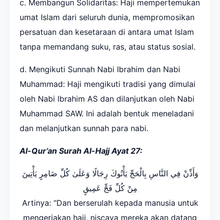
c. Membangun Solidaritas: Haji mempertemukan
umat Islam dari seluruh dunia, mempromosikan
persatuan dan kesetaraan di antara umat Islam
tanpa memandang suku, ras, atau status sosial.
d. Mengikuti Sunnah Nabi Ibrahim dan Nabi
Muhammad: Haji mengikuti tradisi yang dimulai
oleh Nabi Ibrahim AS dan dilanjutkan oleh Nabi
Muhammad SAW. Ini adalah bentuk meneladani
dan melanjutkan sunnah para nabi.
Al-Qur’an Surah Al-Hajj Ayat 27:
وَأَذِّنْ فِي النَّاسِ بِالْحَجِّ يَأْتُوكَ رِجَالًا وَعَلَىٰ كُلِّ ضَامِرٍ يَأْتِينَ
مِنْ كُلِّ فَجٍّ عَمِيقٍ
Artinya: “Dan berserulah kepada manusia untuk
mengerjakan haji, niscaya mereka akan datang