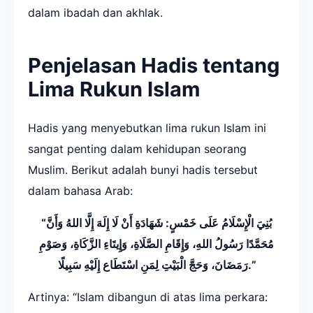
dalam ibadah dan akhlak.
Penjelasan Hadis tentang
Lima Rukun Islam
Hadis yang menyebutkan lima rukun Islam ini
sangat penting dalam kehidupan seorang
Muslim. Berikut adalah bunyi hadis tersebut
dalam bahasa Arab:
“بُنِيَ الْإِسْلَامُ عَلَى خَمْسٍ: شَهَادَةِ أَنْ لَا إِلَهَ إِلَّا اللهُ وَأَنَّ
مُحَمَّدًا رَسُولُ اللهِ، وَإِقَامِ الصَّلَاةِ، وَإِيتَاءِ الزَّكَاةِ، وَصَوْمِ
رَمَضَانَ، وَحَجَّ الْبَيْتِ لِمَنِ اسْتَطَاع إِلَيْهِ سَبِيلًا.”
Artinya: “Islam dibangun di atas lima perkara: