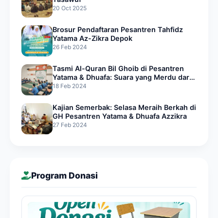
20 Oct 2025
Brosur Pendaftaran Pesantren Tahfidz
Yatama Az-Zikra Depok
26 Feb 2024
Tasmi Al-Quran Bil Ghoib di Pesantren
Yatama & Dhuafa: Suara yang Merdu dari
Hati Penghafal Quran
18 Feb 2024
Kajian Semerbak: Selasa Meraih Berkah di
GH Pesantren Yatama & Dhuafa Azzikra
27 Feb 2024
Program Donasi