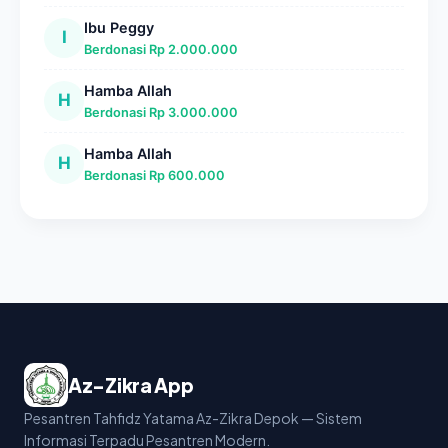
Ibu Peggy
I
Berdonasi Rp 2.000.000
Hamba Allah
H
Berdonasi Rp 3.000.000
Hamba Allah
H
Berdonasi Rp 600.000
Az-Zikra App
Pesantren Tahfidz Yatama Az-Zikra Depok — Sistem
Informasi Terpadu Pesantren Modern.