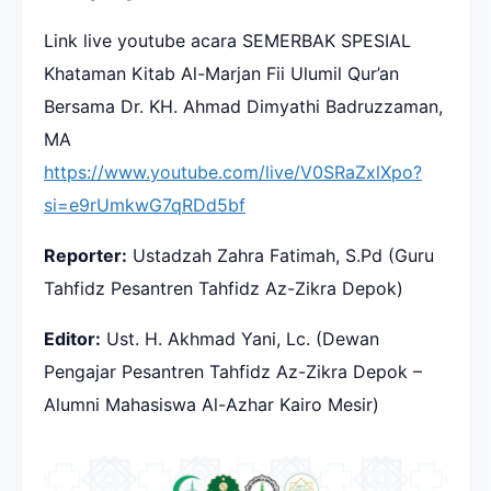
Link live youtube acara SEMERBAK SPESIAL
Khataman Kitab Al-Marjan Fii Ulumil Qur’an
Bersama Dr. KH. Ahmad Dimyathi Badruzzaman,
MA
https://www.youtube.com/live/V0SRaZxlXpo?
si=e9rUmkwG7qRDd5bf
Reporter:
Ustadzah Zahra Fatimah, S.Pd (Guru
Tahfidz Pesantren Tahfidz Az-Zikra Depok)
Editor:
Ust. H. Akhmad Yani, Lc. (Dewan
Pengajar Pesantren Tahfidz Az-Zikra Depok –
Alumni Mahasiswa Al-Azhar Kairo Mesir)