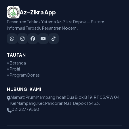
Az-Zikra App
Pesantren Tahfidz Yatama Az-Zikra Depok — Sistem
Informasi Terpadu Pesantren Modern.
TAUTAN
» Beranda
» Profil
» Program Donasi
HUBUNGI KAMI
Alamat: Prum Mampang Indah Dua Blok B 19, RT 05/RW 04,
Kel Mampang, Kec Pancoran Mas, Depok 16433.
02122779560