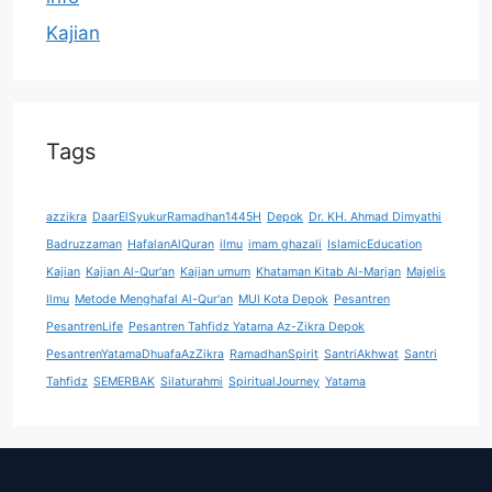
Kajian
Tags
azzikra
DaarElSyukurRamadhan1445H
Depok
Dr. KH. Ahmad Dimyathi
Badruzzaman
HafalanAlQuran
ilmu
imam ghazali
IslamicEducation
Kajian
Kajian Al-Qur'an
Kajian umum
Khataman Kitab Al-Marjan
Majelis
Ilmu
Metode Menghafal Al-Qur'an
MUI Kota Depok
Pesantren
PesantrenLife
Pesantren Tahfidz Yatama Az-Zikra Depok
PesantrenYatamaDhuafaAzZikra
RamadhanSpirit
SantriAkhwat
Santri
Tahfidz
SEMERBAK
Silaturahmi
SpiritualJourney
Yatama