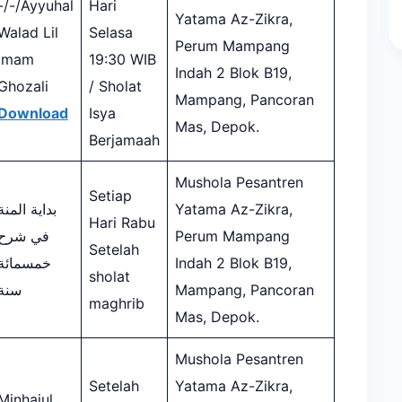
-/-/Ayyuhal
Hari
Yatama Az-Zikra,
Walad Lil
Selasa
Perum Mampang
Imam
19:30 WIB
Indah 2 Blok B19,
Ghozali
/ Sholat
Mampang, Pancoran
Download
Isya
Mas, Depok.
Berjamaah
Mushola Pesantren
Setiap
بداية المنة
Yatama Az-Zikra,
Hari Rabu
في شرح
Perum Mampang
Setelah
خمسمائة
Indah 2 Blok B19,
sholat
سنة
Mampang, Pancoran
maghrib
Mas, Depok.
Mushola Pesantren
Setelah
Yatama Az-Zikra,
Minhajul