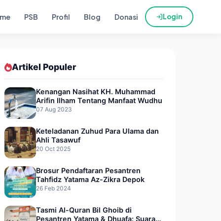
me
PSB
Profil
Blog
Donasi
Login
Artikel Populer
Kenangan Nasihat KH. Muhammad
Arifin Ilham Tentang Manfaat Wudhu
07 Aug 2023
Keteladanan Zuhud Para Ulama dan
Ahli Tasawuf
20 Oct 2025
Brosur Pendaftaran Pesantren
Tahfidz Yatama Az-Zikra Depok
26 Feb 2024
Tasmi Al-Quran Bil Ghoib di
Pesantren Yatama & Dhuafa: Suara