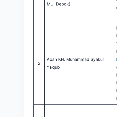
MUI Depok)
Abah KH. Muhammad Syakur
2
Ya’qub