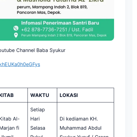
Youtube Channel Baba Syukur
fTkhEUKa0h0eGFys
KITAB
WAKTU
LOKASI
Setiap
Kitab Al-
Hari
Di kediaman KH.
Marjan fi
Selasa
Muhammad Abdul