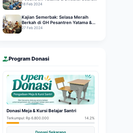
yang Merdu dari Hati Penghafal
18 Feb 2024
Quran
Kajian Semerbak: Selasa Meraih
Berkah di GH Pesantren Yatama &
Dhuafa Azzikra
27 Feb 2024
Program Donasi
Donasi Meja & Kursi Belajar Santri
Terkumpul: Rp 6.800.000
14.2%
Donasi Sekarang