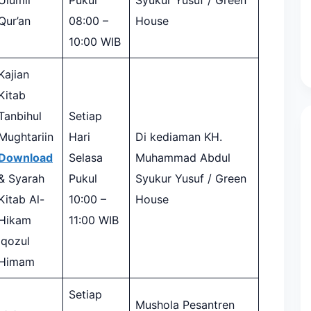
Ulumil
Pukul
Syukur Yusuf / Green
Qur’an
08:00 –
House
10:00 WIB
Kajian
Kitab
Tanbihul
Setiap
Mughtariin
Hari
Di kediaman KH.
Download
Selasa
Muhammad Abdul
& Syarah
Pukul
Syukur Yusuf / Green
Kitab Al-
10:00 –
House
Hikam
11:00 WIB
Iqozul
Himam
Setiap
Mushola Pesantren