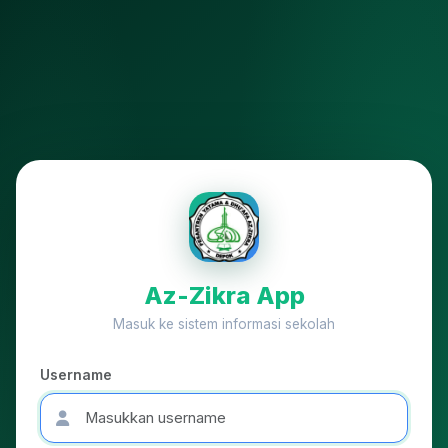
Az-Zikra App
Masuk ke sistem informasi sekolah
Username