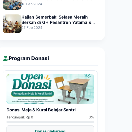
yang Merdu dari Hati Penghafal
18 Feb 2024
Quran
Kajian Semerbak: Selasa Meraih
Berkah di GH Pesantren Yatama &
Dhuafa Azzikra
27 Feb 2024
Program Donasi
Donasi Meja & Kursi Belajar Santri
Terkumpul: Rp 0
0%
Donasi Sekarang