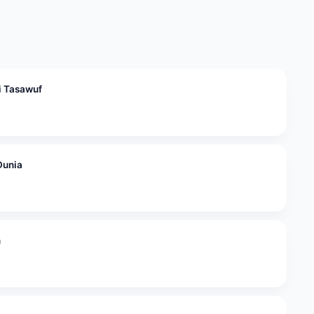
i Tasawuf
Dunia
n