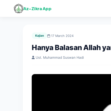
Az-Zikra App
Kajian
17 March 2024
Hanya Balasan Allah ya
Ust. Muhammad Suswan Hadi