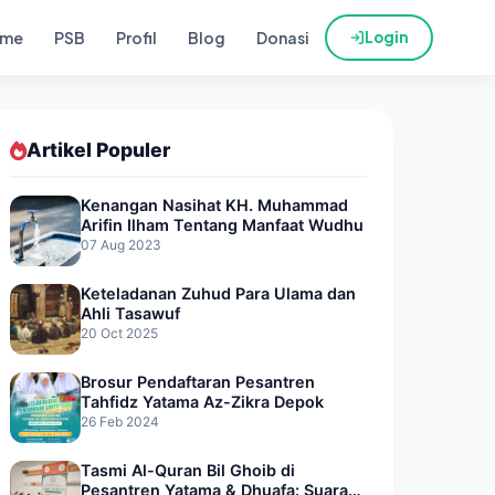
me
PSB
Profil
Blog
Donasi
Login
Artikel Populer
Kenangan Nasihat KH. Muhammad
Arifin Ilham Tentang Manfaat Wudhu
07 Aug 2023
Keteladanan Zuhud Para Ulama dan
Ahli Tasawuf
20 Oct 2025
Brosur Pendaftaran Pesantren
Tahfidz Yatama Az-Zikra Depok
26 Feb 2024
Tasmi Al-Quran Bil Ghoib di
Pesantren Yatama & Dhuafa: Suara